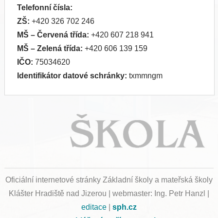
Telefonní čísla:
ZŠ:
+420 326 702 246
MŠ
– Červená třída:
+420 607 218 941
MŠ
– Zelená třída:
+420 606 139 159
IČO:
75034620
Identifikátor datové schránky:
txmmngm
Oficiální internetové stránky Základní školy a mateřská školy
Klášter Hradiště nad Jizerou | webmaster: Ing. Petr Hanzl |
editace
|
sph.cz