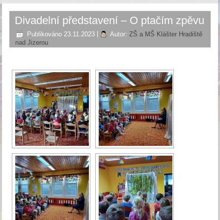
Divadelní představení – O ptačím zpěvu
Publikováno
23.11.2023
|
Autor:
ZŠ a MŠ Klášter Hradiště
nad Jizerou