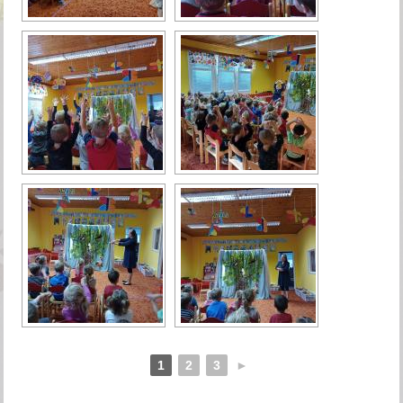
1
2
3
►