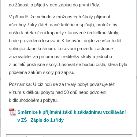
do žádosti o přijetí v den zápisu do první třídy.
V případě, že nebude v možnostech školy přijmout
všechny žáky (kteří dané kritérium splňují), protože by
došlo k překročení kapacity stanovené ředitelkou školy,
bude provedeno losování. K losování dojde ze všech dětí
splňující dané kritérium. Losování provede zástupce
zřizovatele za přítomnosti ředitelky školy a jednoho
z učitelů příslušné školy. Losovat se budou čísla, která byla
přidělena žákům školy při zápisu.
Poznámka: U cizinců se za trvalý pobyt považuje též
vízum s délkou pobytu nad 90 dnů nebo povolení
k dlouhodobému pobytu.
Směrnice k přijímání žáků k základnímu vzdělávání
v ZŠ _Zápis do 1.třídy