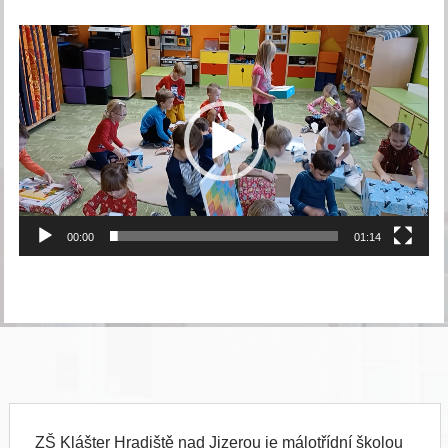
Video
přehrávač
00:00
01:14
ZŠ Klášter Hradiště nad Jizerou je málotřídní školou