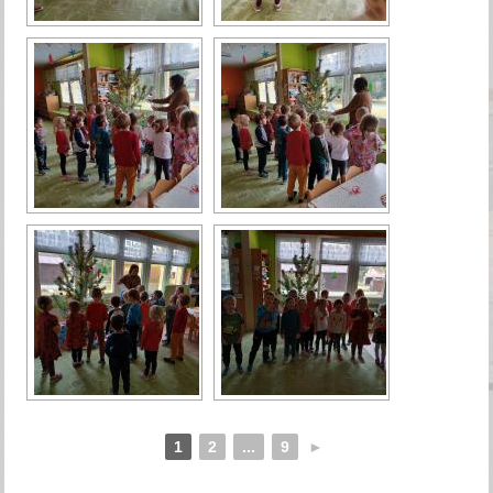
1
2
...
9
►