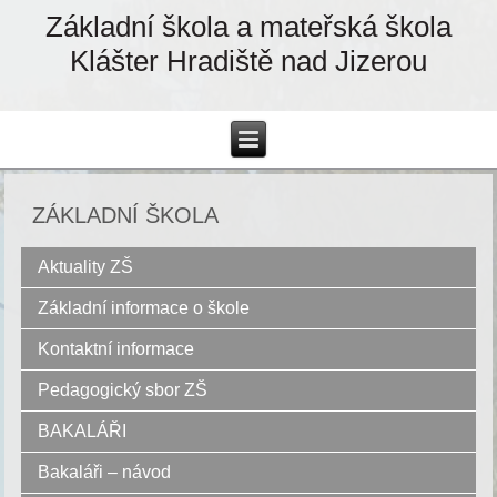
Základní škola a mateřská škola
Klášter Hradiště nad Jizerou
ZÁKLADNÍ ŠKOLA
Aktuality ZŠ
Základní informace o škole
Kontaktní informace
Pedagogický sbor ZŠ
BAKALÁŘI
Bakaláři – návod