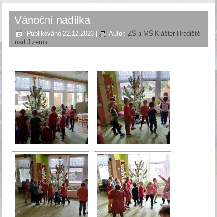
Vánoční nadílka
Publikováno
22.12.2023
|
Autor:
ZŠ a MŠ Klášter Hradiště
nad Jizerou