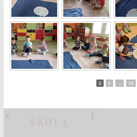
1
2
...
12