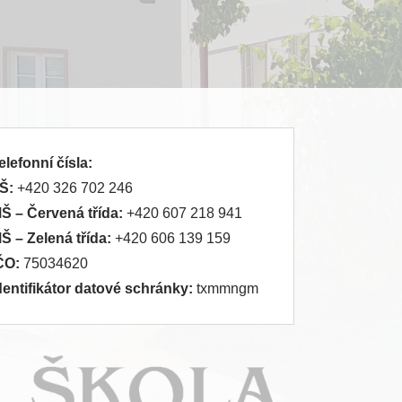
elefonní čísla:
Š:
+420 326 702 246
MŠ
– Červená třída:
+420 607 218 941
MŠ
– Zelená třída:
+420 606 139 159
ČO:
75034620
dentifikátor datové schránky:
txmmngm