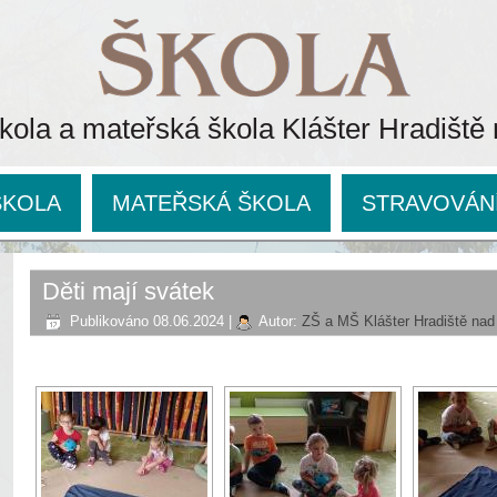
kola a mateřská škola Klášter Hradiště
ŠKOLA
MATEŘSKÁ ŠKOLA
STRAVOVÁN
Děti mají svátek
Publikováno
08.06.2024
|
Autor:
ZŠ a MŠ Klášter Hradiště nad