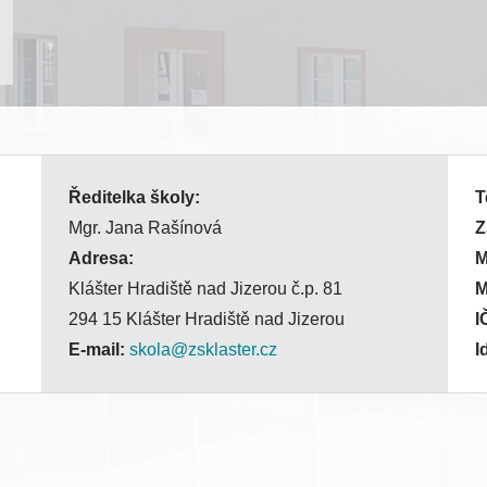
Ředitelka školy:
T
Mgr. Jana Rašínová
Z
Adresa:
Klášter Hradiště nad Jizerou č.p. 81
294 15 Klášter Hradiště nad Jizerou
I
E-mail:
skola@zsklaster.cz
I