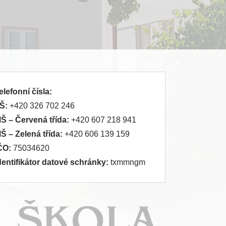
elefonní čísla:
Š:
+420 326 702 246
MŠ
– Červená třída:
+420 607 218 941
MŠ
– Zelená třída:
+420 606 139 159
ČO:
75034620
dentifikátor datové schránky:
txmmngm