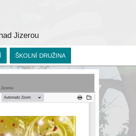
 nad Jizerou
Í
ŠKOLNÍ DRUŽINA
 Jizerou