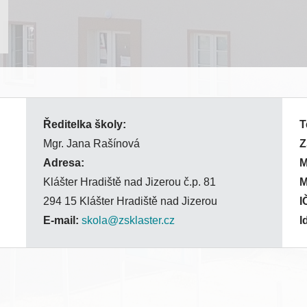
Ředitelka školy:
T
Mgr. Jana Rašínová
Z
Adresa:
Klášter Hradiště nad Jizerou č.p. 81
294 15 Klášter Hradiště nad Jizerou
I
E-mail:
skola@zsklaster.cz
I