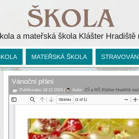
kola a mateřská škola Klášter Hradiště
ŠKOLA
MATEŘSKÁ ŠKOLA
STRAVOVÁN
Vánoční přání
Publikováno
18.12.2024
|
Autor:
ZŠ a MŠ Klášter Hradiště nad