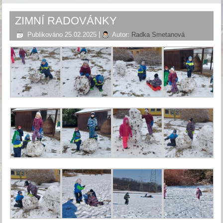
ZIMNÍ RADOVÁNKY
Publikováno
25.02.2025
|
Autor:
Radka Smetanová