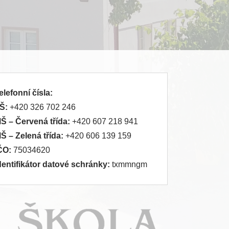
elefonní čísla:
Š:
+420 326 702 246
MŠ
– Červená třída:
+420 607 218 941
MŠ
– Zelená třída:
+420 606 139 159
ČO:
75034620
dentifikátor datové schránky:
txmmngm