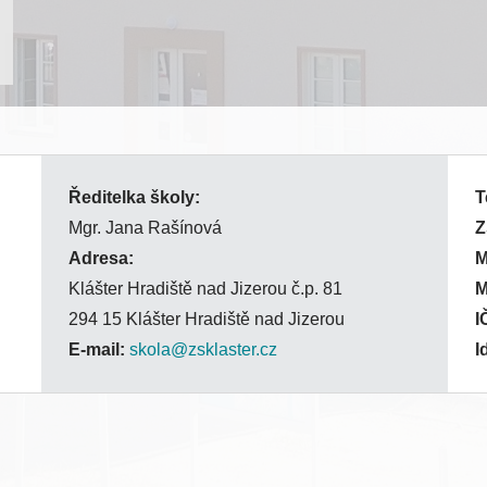
Ředitelka školy:
T
Mgr. Jana Rašínová
Z
Adresa:
Klášter Hradiště nad Jizerou č.p. 81
294 15 Klášter Hradiště nad Jizerou
I
E-mail:
skola@zsklaster.cz
I