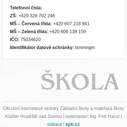
Telefonní čísla:
ZŠ:
+420 326 702 246
MŠ
– Červená třída:
+420 607 218 941
MŠ
– Zelená třída:
+420 606 139 159
IČO:
75034620
Identifikátor datové schránky:
txmmngm
Oficiální internetové stránky Základní školy a mateřská školy
Klášter Hradiště nad Jizerou | webmaster: Ing. Petr Hanzl |
editace
|
sph.cz