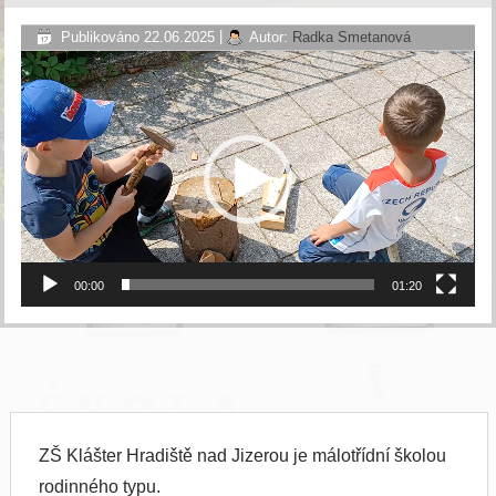
Publikováno
22.06.2025
|
Autor:
Radka Smetanová
Video
přehrávač
00:00
01:20
ZŠ Klášter Hradiště nad Jizerou je málotřídní školou
rodinného typu.