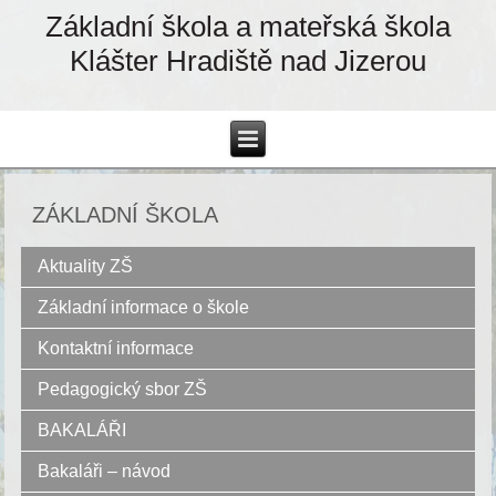
Základní škola a mateřská škola
Klášter Hradiště nad Jizerou
ZÁKLADNÍ ŠKOLA
Aktuality ZŠ
Základní informace o škole
Kontaktní informace
Pedagogický sbor ZŠ
BAKALÁŘI
Bakaláři – návod