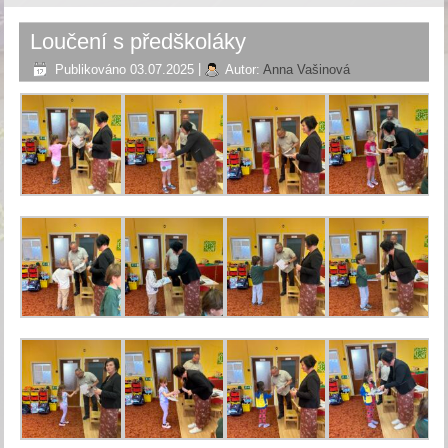
Loučení s předškoláky
Publikováno
03.07.2025
|
Autor:
Anna Vašinová