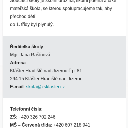
Součástí školy je školní družina, školní jídelna a také
mateřská škola, se kterou spolupracujeme tak, aby
přechod dětí
do 1. třídy byl plynulý.
Ředitelka školy:
Mgr. Jana Rašínová
Adresa:
Klášter Hradiště nad Jizerou č.p. 81
294 15 Klášter Hradiště nad Jizerou
E-mail:
skola@zsklaster.cz
Telefonní čísla:
ZŠ:
+420 326 702 246
MŠ
– Červená třída:
+420 607 218 941