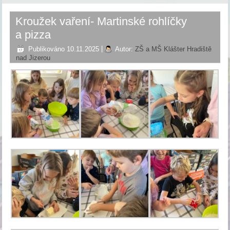
Kroužek vaření- Martinské rohlíčky
a pizza
Publikováno
10.11.2025
|
Autor:
ZŠ a MŠ Klášter Hradiště
nad Jizerou