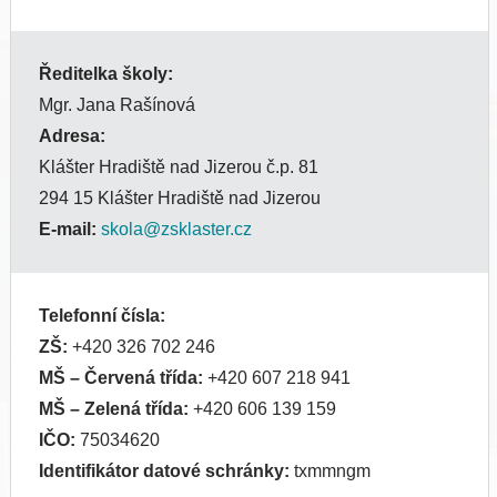
Ředitelka školy:
Mgr. Jana Rašínová
Adresa:
Klášter Hradiště nad Jizerou č.p. 81
294 15 Klášter Hradiště nad Jizerou
E-mail:
skola@zsklaster.cz
Telefonní čísla:
ZŠ:
+420 326 702 246
MŠ
– Červená třída:
+420 607 218 941
MŠ
– Zelená třída:
+420 606 139 159
IČO:
75034620
Identifikátor datové schránky:
txmmngm