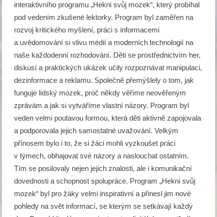
interaktivního programu „Hekni svůj mozek“, který probíhal
pod vedením zkušené lektorky. Program byl zaměřen na
rozvoj kritického myšlení, práci s informacemi
a uvědomování si vlivu médií a moderních technologií na
naše každodenní rozhodování. Děti se prostřednictvím her,
diskusí a praktických ukázek učily rozpoznávat manipulaci,
dezinformace a reklamu. Společně přemýšlely o tom, jak
funguje lidský mozek, proč někdy věříme neověřeným
zprávám a jak si vytváříme vlastní názory. Program byl
veden velmi poutavou formou, která děti aktivně zapojovala
a podporovala jejich samostatné uvažování. Velkým
přínosem bylo i to, že si žáci mohli vyzkoušet práci
v týmech, obhajovat své názory a naslouchat ostatním.
Tím se posilovaly nejen jejich znalosti, ale i komunikační
dovednosti a schopnost spolupráce. Program „Hekni svůj
mozek“ byl pro žáky velmi inspirativní a přinesl jim nové
pohledy na svět informací, se kterým se setkávají každý