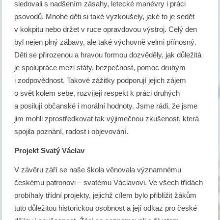
sledovali s nadšením zásahy, letecké manévry i práci
psovodů. Mnohé děti si také vyzkoušely, jaké to je sedět
v kokpitu nebo držet v ruce opravdovou výstroj. Celý den
byl nejen plný zábavy, ale také výchovně velmi přínosný.
Děti se přirozenou a hravou formou dozvěděly, jak důležitá
je spolupráce mezi státy, bezpečnost, pomoc druhým
i zodpovědnost. Takové zážitky podporují jejich zájem
o svět kolem sebe, rozvíjejí respekt k práci druhých
a posilují občanské i morální hodnoty. Jsme rádi, že jsme
jim mohli zprostředkovat tak výjimečnou zkušenost, která
spojila poznání, radost i objevování.
Projekt Svatý Václav
V závěru září se naše škola věnovala významnému
českému patronovi – svatému Václavovi. Ve všech třídách
probíhaly třídní projekty, jejichž cílem bylo přiblížit žákům
tuto důležitou historickou osobnost a její odkaz pro české