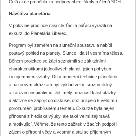
Celá akce proběhla za podpory obce, školy a členů SDH.
Návštěva planetária
V polovině prosince naši čtvrťáci a páťáci vyrazili na
exkurzi do Planetária Liberec.
Program byl zaměřen na sluneční soustavu a nabídl
poutavý pohled na planety, Slunce i další vesmírná tělesa.
Během projekce se žáci seznámili se základními
charakteristikami jednotlivých planet, jejich pohybem
i vzájemnými vztahy. Díky moderní technice planetária
a názorným ukázkám byl výklad velmi srozumitelný
a zároveň inspirativní. Děti měly možnost klást otázky
a aktivně se zapojit do diskuse, což přispělo k většímu
porozumění probíranému tématu. Exkurze byla nejen
přínosná z hlediska výuky, ale také velmi zajímavá
a motivující. Věříme, že tento zážitek v žácích podpořil
zájem o přírodní vědy a vesmír a stal se příjemným