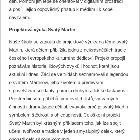
den. Pomohl jim lépe se orientovat v digitálním prostředí
a posílil jejich odpovědný přístup k médiím i k sobě
navzájem.
Projektová výuka Svatý Martin
Naše škola se zapojila do projektové výuky na téma svatý
Martin, která dětem přiblížila jednu z nejkrásnějších tradic
českého i evropského kulturního dědictví. Projekt propojil
poznávání historie, lidových zvyků i hodnot, které jsou
aktuální i dnes. Žáci se ve třídách seznamovali s legendou
o svatém Martinovi, jeho životem a především
s poselstvím solidarity, pomoci druhým a lidské laskavosti.
Prostřednictvím příběhů, pracovních listů, výtvarných
činností i dramatizace děti objevovaly, proč je svatý Martin
symbolem štědrosti a ohleduplnosti. Celoškolní projekt
Svatý Martin byl krásným příkladem toho, jak lze spojit
učení, tvořivost a tradice v jeden smysluplný celek, který
obohatil celou školní komunitu.