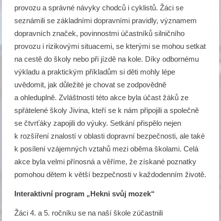
provozu a správné návyky chodců i cyklistů. Žáci se
seznámili se základními dopravními pravidly, významem
dopravních značek, povinnostmi účastníků silničního
provozu i rizikovými situacemi, se kterými se mohou setkat
na cestě do školy nebo při jízdě na kole. Díky odbornému
výkladu a praktickým příkladům si děti mohly lépe
uvědomit, jak důležité je chovat se zodpovědně
a ohleduplně. Zvláštností této akce byla účast žáků ze
spřátelené školy Jivina, kteří se k nám připojili a společně
se čtvrťáky zapojili do výuky. Setkání přispělo nejen
k rozšíření znalostí v oblasti dopravní bezpečnosti, ale také
k posílení vzájemných vztahů mezi oběma školami. Celá
akce byla velmi přínosná a věříme, že získané poznatky
pomohou dětem k větší bezpečnosti v každodenním životě.
Interaktivní program „Hekni svůj mozek“
Žáci 4. a 5. ročníku se na naší škole zúčastnili