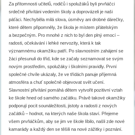
Za přítomnosti učitelů, rodičů i spolužáků byli prvňáčci
srdečně přivítáni vedením školy a doprovázeli je naši
páťáci. Nechyběla milá slova, úsměvy ani drobné dárečky,
které dětem připomněly, že škola je místem přátelským
a bezpečným. Pro mnohé z nich to byl den plný emocí –
radosti, očekávání i lehké nervozity, která k tak
významnému okamžiku patří. Po slavnostním zahájení se
žáci přesunuli do tříd, kde se začaly seznamovat se svým
novým prostředím, spolužáky i školními pravidly. První
společné chvíle ukázaly, že ve třídách panuje příjemná
atmosféra a chuť společně objevovat svět učení.
Slavnostní přivítání pomáhá dětem vytvořit pozitivní vztah
ke škole hned od samého začátku. Právě takové okamžiky
podporují pocit sounáležitosti, jistoty a radosti z nových
začátků – hodnot, na kterých naše škola staví. Přejeme
všem prvňáčkům, aby se jim ve škole líbilo, našli zde nové
kamarády a každý den se těšili na nové zážitky i poznání.