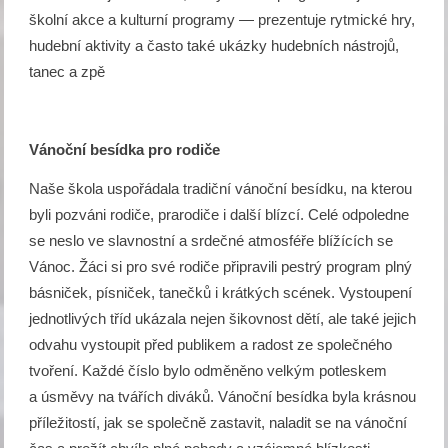
školní akce a kulturní programy — prezentuje rytmické hry,
hudební aktivity a často také ukázky hudebních nástrojů,
tanec a zpě
Vánoční besídka pro rodiče
Naše škola uspořádala tradiční vánoční besídku, na kterou
byli pozváni rodiče, prarodiče i další blízcí. Celé odpoledne
se neslo ve slavnostní a srdečné atmosféře blížících se
Vánoc. Žáci si pro své rodiče připravili pestrý program plný
básniček, písniček, tanečků i krátkých scének. Vystoupení
jednotlivých tříd ukázala nejen šikovnost dětí, ale také jejich
odvahu vystoupit před publikem a radost ze společného
tvoření. Každé číslo bylo odměněno velkým potleskem
a úsměvy na tvářích diváků. Vánoční besídka byla krásnou
příležitostí, jak se společně zastavit, naladit se na vánoční