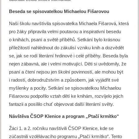
Beseda se spisovatelkou Michaelou Fišarovou
Naši školu navštívila spisovatelka Michaela Fišarová, která
pro žáky připravila velmi poutavou a inspirativní besedu
o knihách, psaní a světě příběhů. Setkání bylo krásnou
příležitostí nahlédnout do zákulisí vzniku knih a dozvědět
se, jak se rodí literární hrdinové i celé příběhy. Beseda byla
nejen zábavná, ale i velmi motivující. Děti si uvědomily, že
psaní a čtení nejsou jen školní povinností, ale mohou být
i radostí, dobrodružstvím a způsobem, jak vyjádřit své
myšlenky a pocity. Setkání se spisovatelkou Michaelou
Fišarovou podpořilo vztah dětí ke knihám, rozvíjelo jejich
fantazii a posílilo chuť objevovat další literární světy.
Návštěva ČSOP Klenice a program „Ptačí krmítko“
Žáci 1. a 2. ročníku navštívili ČSOP Klenice, kde se
zúčastnili vzdělávacího programu „Ptačí krmítko“. Tento