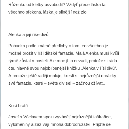
Růženku od kletby osvobodit? Vždyť přece láska ta
všechno překoná, láska je silnější než zlo.
Alenka a její říše divů
Pohádka podle známé předlohy o tom, co všechno je
možné prožít v říši dětské fantazie. Malá Alenka musí kvůli
rýmě zůstat v posteli. Ale moc jí to nevadí, protože si ráda
čte, hlavně svou nejoblíbenější knížku „Alenka v říši divů“.
A protože ještě raději maluje, kreslí si nejrůznější obrázky
své fantazie, které – světe div se! – začnou ožívat…
Kosí bratři
Josef s Václavem spolu vyvádějí nejrůznější taškařice,
vylomeniny a zažívají mnohá dobrodružství. Přijďte se