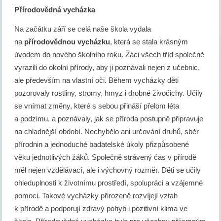
Přírodovědná vycházka
Na začátku září se celá naše škola vydala
na
přírodovědnou vycházku
, která se stala krásným
úvodem do nového školního roku. Žáci všech tříd společně
vyrazili do okolní přírody, aby ji poznávali nejen z učebnic,
ale především na vlastní oči. Během vycházky děti
pozorovaly rostliny, stromy, hmyz i drobné živočichy. Učily
se vnímat změny, které s sebou přináší přelom léta
a podzimu, a poznávaly, jak se příroda postupně připravuje
na chladnější období. Nechybělo ani určování druhů, sběr
přírodnin a jednoduché badatelské úkoly přizpůsobené
věku jednotlivých žáků. Společně strávený čas v přírodě
měl nejen vzdělávací, ale i výchovný rozměr. Děti se učily
ohleduplnosti k životnímu prostředí, spolupráci a vzájemné
pomoci. Takové vycházky přirozeně rozvíjejí vztah
k přírodě a podporují zdravý pohyb i pozitivní klima ve