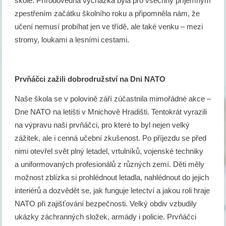
škole. Přírodovědná vycházka byla pro všechny příjemným
zpestřením začátku školního roku a připomněla nám, že
učení nemusí probíhat jen ve třídě, ale také venku – mezi
stromy, loukami a lesními cestami.
Prvňáčci zažili dobrodružství na Dni NATO
Naše škola se v polovině září zúčastnila mimořádné akce –
Dne NATO na letišti v Mnichově Hradišti. Tentokrát vyrazili
na výpravu naši prvňáčci, pro které to byl nejen velký
zážitek, ale i cenná učební zkušenost. Po příjezdu se před
nimi otevřel svět plný letadel, vrtulníků, vojenské techniky
a uniformovaných profesionálů z různých zemí. Děti měly
možnost zblízka si prohlédnout letadla, nahlédnout do jejich
interiérů a dozvědět se, jak funguje letectví a jakou roli hraje
NATO při zajišťování bezpečnosti. Velký obdiv vzbudily
ukázky záchranných složek, armády i policie. Prvňáčci