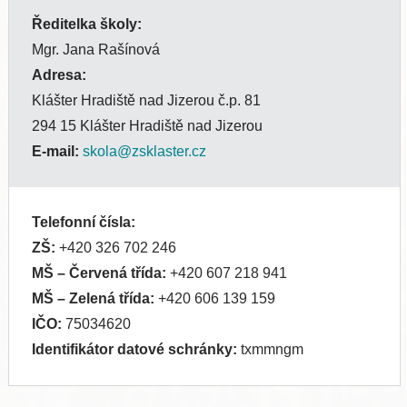
Ředitelka školy:
Mgr. Jana Rašínová
Adresa:
Klášter Hradiště nad Jizerou č.p. 81
294 15 Klášter Hradiště nad Jizerou
E-mail:
skola@zsklaster.cz
Telefonní čísla:
ZŠ:
+420 326 702 246
MŠ
– Červená třída:
+420 607 218 941
MŠ
– Zelená třída:
+420 606 139 159
IČO:
75034620
Identifikátor datové schránky:
txmmngm