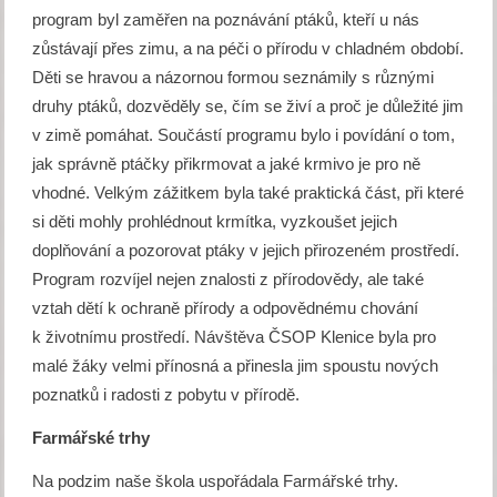
program byl zaměřen na poznávání ptáků, kteří u nás
zůstávají přes zimu, a na péči o přírodu v chladném období.
Děti se hravou a názornou formou seznámily s různými
druhy ptáků, dozvěděly se, čím se živí a proč je důležité jim
v zimě pomáhat. Součástí programu bylo i povídání o tom,
jak správně ptáčky přikrmovat a jaké krmivo je pro ně
vhodné. Velkým zážitkem byla také praktická část, při které
si děti mohly prohlédnout krmítka, vyzkoušet jejich
doplňování a pozorovat ptáky v jejich přirozeném prostředí.
Program rozvíjel nejen znalosti z přírodovědy, ale také
vztah dětí k ochraně přírody a odpovědnému chování
k životnímu prostředí. Návštěva ČSOP Klenice byla pro
malé žáky velmi přínosná a přinesla jim spoustu nových
poznatků i radosti z pobytu v přírodě.
Farmářské trhy
Na podzim naše škola uspořádala Farmářské trhy.