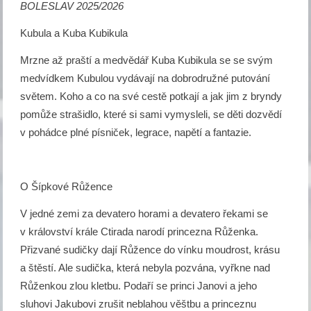
BOLESLAV 2025/2026
Kubula a Kuba Kubikula
Mrzne až praští a medvědář Kuba Kubikula se se svým
medvídkem Kubulou vydávají na dobrodružné putování
světem. Koho a co na své cestě potkají a jak jim z bryndy
pomůže strašidlo, které si sami vymysleli, se děti dozvědí
v pohádce plné písniček, legrace, napětí a fantazie.
O Šípkové Růžence
V jedné zemi za devatero horami a devatero řekami se
v království krále Ctirada narodí princezna Růženka.
Přizvané sudičky dají Růžence do vínku moudrost, krásu
a štěstí. Ale sudička, která nebyla pozvána, vyřkne nad
Růženkou zlou kletbu. Podaří se princi Janovi a jeho
sluhovi Jakubovi zrušit neblahou věštbu a princeznu