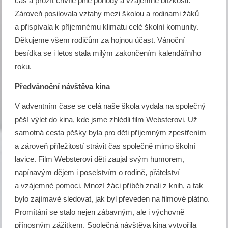
čas a prožít chvíle plné pohody a vzájemné blízkosti.
Zároveň posilovala vztahy mezi školou a rodinami žáků
a přispívala k příjemnému klimatu celé školní komunity.
Děkujeme všem rodičům za hojnou účast. Vánoční
besídka se i letos stala milým zakončením kalendářního
roku.
Předvánoční návštěva kina
V adventním čase se celá naše škola vydala na společný
pěší výlet do kina, kde jsme zhlédli film Websterovi. Už
samotná cesta pěšky byla pro děti příjemným zpestřením
a zároveň příležitostí strávit čas společně mimo školní
lavice. Film Websterovi děti zaujal svým humorem,
napínavým dějem i poselstvím o rodině, přátelství
a vzájemné pomoci. Mnozí žáci příběh znali z knih, a tak
bylo zajímavé sledovat, jak byl převeden na filmové plátno.
Promítání se stalo nejen zábavným, ale i výchovně
přínosným zážitkem. Společná návštěva kina vytvořila