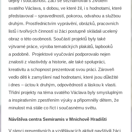
dějiny i současnost. Žáci se seznamovali s životem
svatého Václava, s dobou, ve které žil, i s hodnotami, které
představoval – spravedlností, pokorou, odvahou a službou
druhým. Prostřednictvím vyprávění, obrázků, pracovních
listů i tvořivých činností si žáci postupně skládali ucelený
obraz o této osobnosti. Součástí projektů byly také
výtvarné práce, výroba tematických plakátů, lapbooků
a podobně. Projektové vyučování podporovalo nejen
znalosti z vlastivědy a historie, ale také spolupráci,
kreativitu a schopnost prezentovat svou práci. Zároveň
vedlo děti k zamyšlení nad hodnotami, které jsou důležité
i dnes – úctou k druhým, odpovědností a láskou k vlasti.
Třídní projekty na téma svatého Václava byly smysluplným
a inspirativním zpestřením výuky a připomněly dětem, že
minulost má stále co říct i současnému světu.
Návštěva centra Semiramis v Mnichově Hradišti
V rámci preventivních a vzdělávacích aktivit navštívili žáci