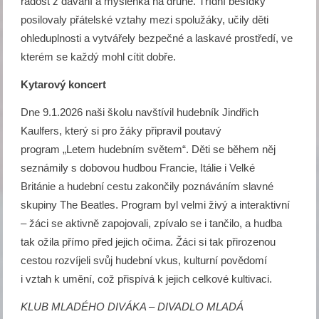
radost z dávání a myšlenka na druhé. Třídní besídky
posilovaly přátelské vztahy mezi spolužáky, učily děti
ohleduplnosti a vytvářely bezpečné a laskavé prostředí, ve
kterém se každý mohl cítit dobře.
Kytarový koncert
Dne 9.1.2026 naši školu navštívil hudebník Jindřich
Kaulfers, který si pro žáky připravil poutavý
program „Letem hudebním světem“. Děti se během něj
seznámily s dobovou hudbou Francie, Itálie i Velké
Británie a hudební cestu zakončily poznáváním slavné
skupiny The Beatles. Program byl velmi živý a interaktivní
– žáci se aktivně zapojovali, zpívalo se i tančilo, a hudba
tak ožila přímo před jejich očima. Žáci si tak přirozenou
cestou rozvíjeli svůj hudební vkus, kulturní povědomí
i vztah k umění, což přispívá k jejich celkové kultivaci.
KLUB MLADÉHO DIVÁKA – DIVADLO MLADÁ