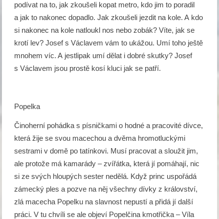
podívat na to, jak zkoušeli kopat metro, kdo jim to poradil
a jak to nakonec dopadlo. Jak zkoušeli jezdit na kole. A kdo
si nakonec na kole natloukl nos nebo zobák? Víte, jak se
krotí lev? Josef s Václavem vám to ukážou. Umí toho ještě
mnohem víc. A jestlipak umí dělat i dobré skutky? Josef
s Václavem jsou prostě kosí kluci jak se patří.
Popelka
Činoherní pohádka s písničkami o hodné a pracovité dívce,
která žije se svou macechou a dvěma hromotluckými
sestrami v domě po tatínkovi. Musí pracovat a sloužit jim,
ale protože má kamarády – zvířátka, která jí pomáhají, nic
si ze svých hloupých sester nedělá. Když princ uspořádá
zámecký ples a pozve na něj všechny dívky z království,
zlá macecha Popelku na slavnost nepustí a přidá jí další
práci. V tu chvíli se ale objeví Popelčina kmotřička – Víla