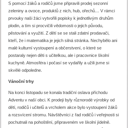
S pomocí žáků a rodičů jsme připravili prodej sezonní
zeleniny a ovoce, produktů z nich, hub, ořechů… V rámci
prvouky naši žáci vytvořili popisky k jednotlivým druhům
plodin, a tím si procvičili vědomosti o jejich původu,
pěstování a využití. Z dětí se se stali zdatní prodavači,
kteří, že i matematika je jejich silná stránka. Nechybělo ani
malé kulturní vystoupení a občerstvení, o které se
postaraly nejen děti s učitelkou, ale i pracovnice školní
kuchyně. Atmosféra i počasí se vydařily a užili jsme si
skvělé odpoledne.
Vánoční trhy
Na konci listopadu se konala tradiční oslava příchodu
Adventu v naší obci. K prodeji byly různorodé výrobky od
dětí, rodičů i učitelů a vrcholem akce bylo vystoupení žáků
a rozsvícení stromu. Návštěvníci z řad rodičů i veřejnosti si
pochutnali na pohoštění, připraveném ve školní jídelně.